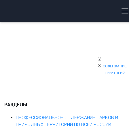
РОФЕССИОНАЛЬНОЕ
ЭКСПОРТ И
ОДЕРЖАНИЕ
СОДЕРЖАНИЕ
ТЕРРИТОРИЙ:
АРКОВ И
ОЗЕЛЕНЕНИЕ 
БЛАГОУСТРОЙ
РИРОДНЫХ
ПОД КЛЮЧ
ЭКОЛОГИЯ
ЕРРИТОРИЙ ПО
СОДЕРЖАНИЕ
ТЕРРИТОРИЙ
СЕЙ РОССИИ
РАЗДЕЛЫ
ПРОФЕССИОНАЛЬНОЕ СОДЕРЖАНИЕ ПАРКОВ И
ПРИРОДНЫХ ТЕРРИТОРИЙ ПО ВСЕЙ РОССИИ